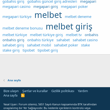
gobahis giriş
gobahis güncel giriş adresleri
megapari
megapari casino
megapari giriş
megapari poker
melbet
megapari türkiye
melbet deneme
melbet giriş
melbet deneme bonusu
melbet türkiye
melbet türkiye giriş
melbet tv
onbahis
onbahis giriş
onbahis türkiye
sahabet
sahabet casino
sahabet giriş
sahabet mobil
sahabet poker
stake
stake giriş
tipobet
tipobet giriş
Ana sayfa
Bize ulaşın
Şartlar ve kurallar
Gizlilik politikası
Yardım
Ana sayfa
R
S
S
Yasal Uyarı: Forum sitemiz, 5651 Sayılı Kanun kapsamında BTK tarafından
onaylanmış bir Yer Sağlayıcıdır. Bu nedenle içeriklerin kontrolü veya