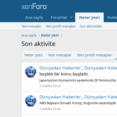
Ana sayfa
Forumlar
Neler yeni
Kulla
Yeni mesajlar
Yeni profil mesajları
Son aktiviteler
Ana sayfa
Neler yeni
Son aktivite
Neler yeni
Yeni mesajlar
Yeni profil mesajları
Dünyadan Haberler
,
Dünyadan Habe
başlıklı bir konu başlattı.
Japonya’nın Kumamoto eyaletinde 28 Temmuz’da me
2 dakika önce
Dünyadan Haberler
,
Dünyadan Habe
ABD Başkanı Donald Trump, doğumla vatandaşlık hak
2 dakika önce