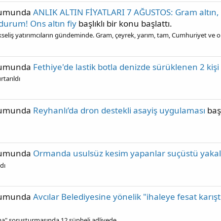
rumunda
ANLIK ALTIN FİYATLARI 7 AĞUSTOS: Gram altın, çe
 durum! Ons altın fiy
başlıklı bir konu başlattı.
eliş yatırımcıların gündeminde. Gram, çeyrek, yarım, tam, Cumhuriyet ve ons
rumunda
Fethiye'de lastik botla denizde sürüklenen 2 kişi 
rtarıldı
rumunda
Reyhanlı’da dron destekli asayiş uygulaması
başl
rumunda
Ormanda usulsüz kesim yapanlar suçüstü yaka
dı
rumunda
Avcılar Belediyesine yönelik "ihaleye fesat karı
ırma" soruşturmasında 12 şüpheli adliyede