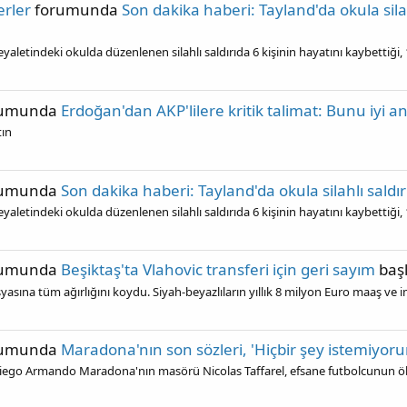
rler
forumunda
Son dakika haberi: Tayland'da okula silahl
letindeki okulda düzenlenen silahlı saldırıda 6 kişinin hayatını kaybettiği, 1
rumunda
Erdoğan'dan AKP'lilere kritik talimat: Bunu iyi an
tın
rumunda
Son dakika haberi: Tayland'da okula silahlı saldırı
letindeki okulda düzenlenen silahlı saldırıda 6 kişinin hayatını kaybettiği, 1
rumunda
Beşiktaş'ta Vlahovic transferi için geri sayım
başl
asına tüm ağırlığını koydu. Siyah-beyazlıların yıllık 8 milyon Euro maaş ve i
rumunda
Maradona'nın son sözleri, 'Hiçbir şey istemiyor
 Diego Armando Maradona'nın masörü Nicolas Taffarel, efsane futbolcunun 