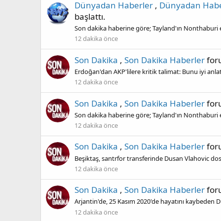
Dünyadan Haberler
,
Dünyadan Habe
başlattı.
Son dakika haberine göre; Tayland'ın Nonthaburi eya
12 dakika önce
Son Dakika
,
Son Dakika Haberler
fo
Erdoğan'dan AKP'lilere kritik talimat: Bunu iyi anla
12 dakika önce
Son Dakika
,
Son Dakika Haberler
fo
Son dakika haberine göre; Tayland'ın Nonthaburi eya
12 dakika önce
Son Dakika
,
Son Dakika Haberler
fo
Beşiktaş, santrfor transferinde Dusan Vlahovic dosy
12 dakika önce
Son Dakika
,
Son Dakika Haberler
fo
Arjantin'de, 25 Kasım 2020'de hayatını kaybeden
12 dakika önce