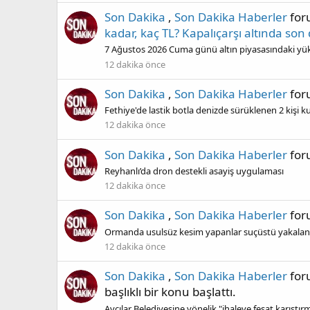
Son Dakika
,
Son Dakika Haberler
fo
kadar, kaç TL? Kapalıçarşı altında son
7 Ağustos 2026 Cuma günü altın piyasasındaki yüks
12 dakika önce
Son Dakika
,
Son Dakika Haberler
fo
Fethiye'de lastik botla denizde sürüklenen 2 kişi ku
12 dakika önce
Son Dakika
,
Son Dakika Haberler
fo
Reyhanlı’da dron destekli asayiş uygulaması
12 dakika önce
Son Dakika
,
Son Dakika Haberler
fo
Ormanda usulsüz kesim yapanlar suçüstü yakalan
12 dakika önce
Son Dakika
,
Son Dakika Haberler
fo
başlıklı bir konu başlattı.
Avcılar Belediyesine yönelik "ihaleye fesat karışt