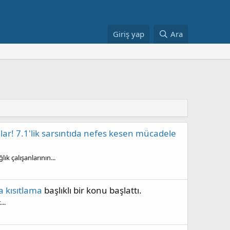
Giriş yap
Ara
r! 7.1'lik sarsıntıda nefes kesen mücadele
 çalışanlarının...
 kısıtlama
başlıklı bir konu başlattı.
..