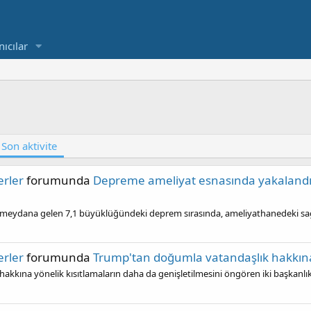
nıcılar
Son aktivite
rler
forumunda
Depreme ameliyat esnasında yakalandıla
ydana gelen 7,1 büyüklüğündeki deprem sırasında, ameliyathanedeki sağlık
rler
forumunda
Trump'tan doğumla vatandaşlık hakkına
kına yönelik kısıtlamaların daha da genişletilmesini öngören iki başkanlık.