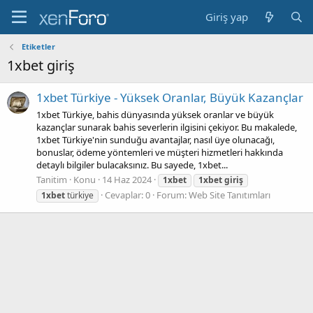
Giriş yap
Etiketler
1xbet giriş
1xbet Türkiye - Yüksek Oranlar, Büyük Kazançlar
1xbet Türkiye, bahis dünyasında yüksek oranlar ve büyük
kazançlar sunarak bahis severlerin ilgisini çekiyor. Bu makalede,
1xbet Türkiye'nin sunduğu avantajlar, nasıl üye olunacağı,
bonuslar, ödeme yöntemleri ve müşteri hizmetleri hakkında
detaylı bilgiler bulacaksınız. Bu sayede, 1xbet...
Tanitim
Konu
14 Haz 2024
1xbet
1xbet
giriş
Cevaplar: 0
Forum:
Web Site Tanıtımları
1xbet
türkiye