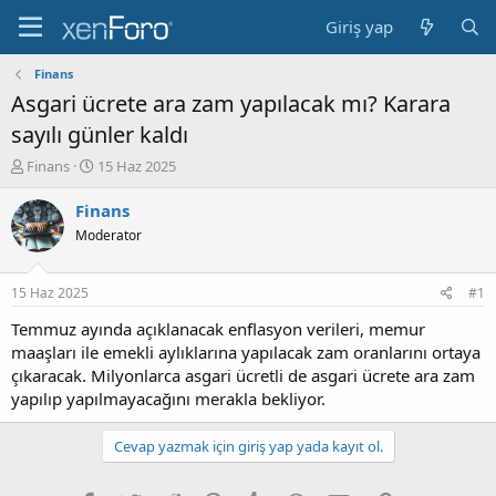
Giriş yap
Finans
Asgari ücrete ara zam yapılacak mı? Karara
sayılı günler kaldı
K
B
Finans
15 Haz 2025
o
a
n
ş
Finans
b
l
Moderator
u
a
y
n
u
g
15 Haz 2025
#1
b
ı
a
ç
Temmuz ayında açıklanacak enflasyon verileri, memur
ş
t
maaşları ile emekli aylıklarına yapılacak zam oranlarını ortaya
l
a
çıkaracak. Milyonlarca asgari ücretli de asgari ücrete ara zam
a
r
yapılıp yapılmayacağını merakla bekliyor.
t
i
a
h
n
i
Cevap yazmak için giriş yap yada kayıt ol.