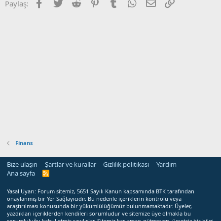
Facebook
Twitter
Reddit
Pinterest
Tumblr
WhatsApp
E-posta
Link
Paylaş:
Finans
Bize ulaşın
Şartlar ve kurallar
Gizlilik politikası
Yardım
Ana sayfa
R
S
S
Yasal Uyarı: Forum sitemiz, 5651 Sayılı Kanun kapsamında BTK tarafından
onaylanmış bir Yer Sağlayıcıdır. Bu nedenle içeriklerin kontrolü veya
araştırılması konusunda bir yükümlülüğümüz bulunmamaktadır. Üyeler,
yazdıkları içeriklerden kendileri sorumludur ve sitemize üye olmakla bu
sorumluluğu kabul etmiş sayılırlar. Sitemiz kar amacı gütmeyen, ücretsiz bir bilgi