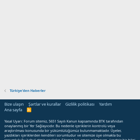
Türkiye'den Haberler
Bize ulaşın
Şartlar ve kurallar
Gizlilik politikası
Yardım
Ana sayfa
R
S
S
Yasal Uyarı: Forum sitemiz, 5651 Sayılı Kanun kapsamında BTK tarafından
onaylanmış bir Yer Sağlayıcıdır. Bu nedenle içeriklerin kontrolü veya
araştırılması konusunda bir yükümlülüğümüz bulunmamaktadır. Üyeler,
yazdıkları içeriklerden kendileri sorumludur ve sitemize üye olmakla bu
sorumluluğu kabul etmiş sayılırlar. Sitemiz kar amacı gütmeyen, ücretsiz bir bilgi