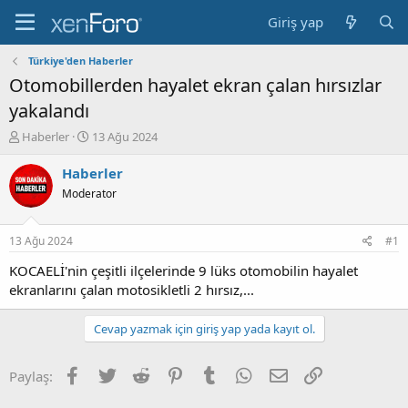
Giriş yap
Türkiye'den Haberler
Otomobillerden hayalet ekran çalan hırsızlar
yakalandı
K
B
Haberler
13 Ağu 2024
o
a
n
ş
Haberler
b
l
Moderator
u
a
y
n
u
g
13 Ağu 2024
#1
b
ı
a
ç
KOCAELİ'nin çeşitli ilçelerinde 9 lüks otomobilin hayalet
ş
t
ekranlarını çalan motosikletli 2 hırsız,...
l
a
a
r
Cevap yazmak için giriş yap yada kayıt ol.
t
i
a
h
n
i
Facebook
Twitter
Reddit
Pinterest
Tumblr
WhatsApp
E-posta
Link
Paylaş: