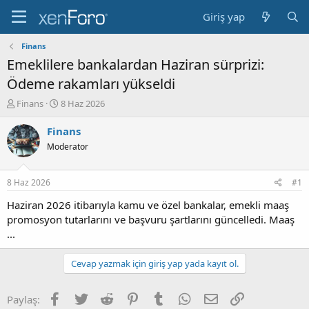
Giriş yap
Finans
Emeklilere bankalardan Haziran sürprizi:
Ödeme rakamları yükseldi
K
B
Finans
8 Haz 2026
o
a
n
ş
Finans
b
l
Moderator
u
a
y
n
u
g
8 Haz 2026
#1
b
ı
a
ç
Haziran 2026 itibarıyla kamu ve özel bankalar, emekli maaş
ş
t
promosyon tutarlarını ve başvuru şartlarını güncelledi. Maaş
l
a
...
a
r
t
i
Cevap yazmak için giriş yap yada kayıt ol.
a
h
n
i
Facebook
Twitter
Reddit
Pinterest
Tumblr
WhatsApp
E-posta
Link
Paylaş: