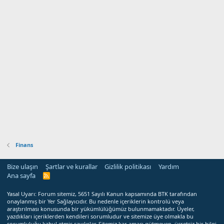
Finans
Bize ulaşın
Şartlar ve kurallar
Gizlilik politikası
Yardım
Ana sayfa
R
S
S
Yasal Uyarı: Forum sitemiz, 5651 Sayılı Kanun kapsamında BTK tarafından
onaylanmış bir Yer Sağlayıcıdır. Bu nedenle içeriklerin kontrolü veya
araştırılması konusunda bir yükümlülüğümüz bulunmamaktadır. Üyeler,
yazdıkları içeriklerden kendileri sorumludur ve sitemize üye olmakla bu
sorumluluğu kabul etmiş sayılırlar. Sitemiz kar amacı gütmeyen, ücretsiz bir bilgi