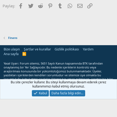
Facebook
Twitter
Reddit
Pinterest
Tumblr
WhatsApp
E-posta
Link
Paylaş:
Finans
Bize ulaşın
Şartlar ve kurallar
Gizlilik politikası
Yardım
Ana sayfa
R
S
S
Yasal Uyarı: Forum sitemiz, 5651 Sayılı Kanun kapsamında BTK tarafından
onaylanmış bir Yer Sağlayıcıdır. Bu nedenle içeriklerin kontrolü veya
araştırılması konusunda bir yükümlülüğümüz bulunmamaktadır. Üyeler,
yazdıkları içeriklerden kendileri sorumludur ve sitemize üye olmakla bu
sorumluluğu kabul etmiş sayılırlar. Sitemiz kar amacı gütmeyen, ücretsiz bir bilgi
Bu site çerezler kullanır. Bu siteyi kullanmaya devam ederek çerez
paylaşım merkezidir. Mevzuata veya hukuka aykırı olduğunu düşündüğünüz
kullanımımızı kabul etmiş olursunuz.
içerikler hakkında
cpanelusta@hotmail.com
adresi üzerinden bize
ulaşabilirsiniz. Yasal süre içerisinde ilgili içerikler sitemizden kaldırılacaktır.
Kabul
Daha fazla bilgi edin…
®
Forum Oce
2024 - 2025