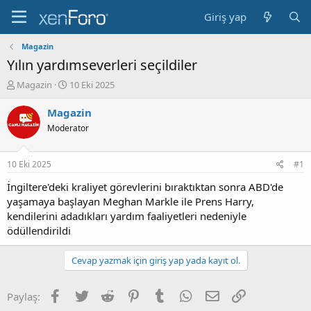
Giriş yap
Magazin
Yılın yardımseverleri seçildiler
K
B
Magazin
10 Eki 2025
o
a
n
ş
Magazin
b
l
Moderator
u
a
y
n
u
g
10 Eki 2025
#1
b
ı
a
ç
İngiltere'deki kraliyet görevlerini bıraktıktan sonra ABD'de
ş
t
yaşamaya başlayan Meghan Markle ile Prens Harry,
l
a
kendilerini adadıkları yardım faaliyetleri nedeniyle
a
r
ödüllendirildi
t
i
a
h
n
i
Cevap yazmak için giriş yap yada kayıt ol.
Facebook
Twitter
Reddit
Pinterest
Tumblr
WhatsApp
E-posta
Link
Paylaş: