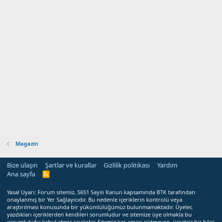
Magazin
Bize ulaşın
Şartlar ve kurallar
Gizlilik politikası
Yardım
Ana sayfa
R
S
S
Yasal Uyarı: Forum sitemiz, 5651 Sayılı Kanun kapsamında BTK tarafından
onaylanmış bir Yer Sağlayıcıdır. Bu nedenle içeriklerin kontrolü veya
araştırılması konusunda bir yükümlülüğümüz bulunmamaktadır. Üyeler,
yazdıkları içeriklerden kendileri sorumludur ve sitemize üye olmakla bu
sorumluluğu kabul etmiş sayılırlar. Sitemiz kar amacı gütmeyen, ücretsiz bir bilgi