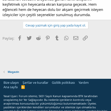
keşfetmek için heyecanla ekran karşısına geçecek. Hem
eğlenceli hem de heyecan dolu bir akşam geçirmek isteyen
izleyiciler için çeşitli seçenekler sunulmuş durumda.
Cevap yazmak için giriş yap yada kayıt ol.
Facebook
Twitter
Reddit
Pinterest
Tumblr
WhatsApp
E-posta
Link
Paylaş:
Magazin
Bize ulaşın
Şartlar ve kurallar
Gizlilik politikası
Yardım
Ana sayfa
R
S
S
Yasal Uyarı: Forum sitemiz, 5651 Sayılı Kanun kapsamında BTK tarafından
onaylanmış bir Yer Sağlayıcıdır. Bu nedenle içeriklerin kontrolü veya
araştırılması konusunda bir yükümlülüğümüz bulunmamaktadır. Üyeler,
yazdıkları içeriklerden kendileri sorumludur ve sitemize üye olmakla bu
sorumluluğu kabul etmiş sayılırlar. Sitemiz kar amacı gütmeyen, ücretsiz bir bilgi