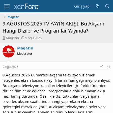
Giriş yap
Magazin
9 AĞUSTOS 2025 TV YAYIN AKIŞI: Bu Akşam
Hangi Diziler ve Programlar Yayında?
K
B
Magazin
9 Ağu 2025
o
a
n
ş
Magazin
b
l
Moderator
u
a
y
n
u
g
9 Ağu 2025
#1
b
ı
a
ç
9 Ağustos 2025 Cumartesi akşamı televizyon izlemek
ş
t
isteyenler, ekran başında keyifli bir zaman geçirmeyi planlıyor.
l
a
Bu akşam, televizyon kanalları izleyiciler için farklı türlerden
a
r
diziler, filmler ve eğlenceli programlarla dolu bir yayın akışı
t
i
hazırlamış durumda. Özellikle dizi tutkunları ve yarışma
a
h
severler, akşam saatlerinde hangi yapımların ekrana
n
i
geleceğini merak ediyor. "Bu akşam televizyonda neler var?"
sorusunun cevabını arayanlar, günün farklı akışlarını