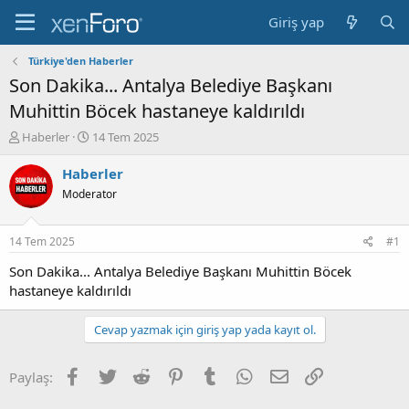
Giriş yap
Türkiye'den Haberler
Son Dakika... Antalya Belediye Başkanı
Muhittin Böcek hastaneye kaldırıldı
K
B
Haberler
14 Tem 2025
o
a
n
ş
Haberler
b
l
Moderator
u
a
y
n
u
g
14 Tem 2025
#1
b
ı
a
ç
Son Dakika... Antalya Belediye Başkanı Muhittin Böcek
ş
t
hastaneye kaldırıldı
l
a
a
r
Cevap yazmak için giriş yap yada kayıt ol.
t
i
a
h
n
i
Facebook
Twitter
Reddit
Pinterest
Tumblr
WhatsApp
E-posta
Link
Paylaş: