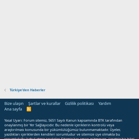
Türkiye'den Haberler
Bize ulaşın
Şartlar ve kurallar
Gizlilik politikası
Yardım
Ana sayfa
R
S
S
Yasal Uyarı: Forum sitemiz, 5651 Sayılı Kanun kapsamında BTK tarafından
onaylanmış bir Yer Sağlayıcıdır. Bu nedenle içeriklerin kontrolü veya
araştırılması konusunda bir yükümlülüğümüz bulunmamaktadır. Üyeler,
yazdıkları içeriklerden kendileri sorumludur ve sitemize üye olmakla bu
sorumluluğu kabul etmiş sayılırlar. Sitemiz kar amacı gütmeyen, ücretsiz bir bilgi