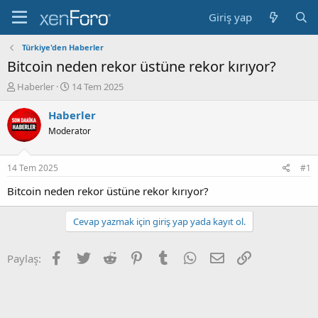
Giriş yap
Türkiye'den Haberler
Bitcoin neden rekor üstüne rekor kırıyor?
K
B
Haberler
14 Tem 2025
o
a
n
ş
Haberler
b
l
Moderator
u
a
y
n
u
g
14 Tem 2025
#1
b
ı
a
ç
Bitcoin neden rekor üstüne rekor kırıyor?
ş
t
l
a
Cevap yazmak için giriş yap yada kayıt ol.
a
r
t
i
a
h
Facebook
Twitter
Reddit
Pinterest
Tumblr
WhatsApp
E-posta
Link
Paylaş:
n
i