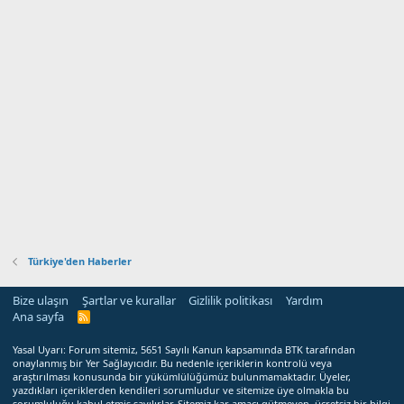
Türkiye'den Haberler
Bize ulaşın
Şartlar ve kurallar
Gizlilik politikası
Yardım
Ana sayfa
R
S
S
Yasal Uyarı: Forum sitemiz, 5651 Sayılı Kanun kapsamında BTK tarafından
onaylanmış bir Yer Sağlayıcıdır. Bu nedenle içeriklerin kontrolü veya
araştırılması konusunda bir yükümlülüğümüz bulunmamaktadır. Üyeler,
yazdıkları içeriklerden kendileri sorumludur ve sitemize üye olmakla bu
sorumluluğu kabul etmiş sayılırlar. Sitemiz kar amacı gütmeyen, ücretsiz bir bilgi