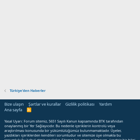
Türkiye'den Haberler
Bize ulaşın
Şartlar ve kurallar
Gizlilik politikası
Yardım
Ana sayfa
R
S
S
Yasal Uyarı: Forum sitemiz, 5651 Sayılı Kanun kapsamında BTK tarafından
onaylanmış bir Yer Sağlayıcıdır. Bu nedenle içeriklerin kontrolü veya
araştırılması konusunda bir yükümlülüğümüz bulunmamaktadır. Üyeler,
yazdıkları içeriklerden kendileri sorumludur ve sitemize üye olmakla bu
sorumluluğu kabul etmiş sayılırlar. Sitemiz kar amacı gütmeyen, ücretsiz bir bilgi