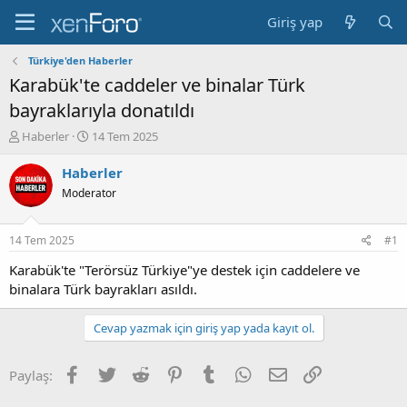
Giriş yap
Türkiye'den Haberler
Karabük'te caddeler ve binalar Türk
bayraklarıyla donatıldı
K
B
Haberler
14 Tem 2025
o
a
n
ş
Haberler
b
l
Moderator
u
a
y
n
u
g
14 Tem 2025
#1
b
ı
a
ç
Karabük'te "Terörsüz Türkiye"ye destek için caddelere ve
ş
t
binalara Türk bayrakları asıldı.
l
a
a
r
Cevap yazmak için giriş yap yada kayıt ol.
t
i
a
h
n
i
Facebook
Twitter
Reddit
Pinterest
Tumblr
WhatsApp
E-posta
Link
Paylaş: