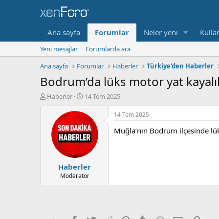
Ana sayfa
Forumlar
Neler yeni
Kullan
Yeni mesajlar
Forumlarda ara
Ana sayfa
Forumlar
Haberler
Türkiye'den Haberler
Bodrum’da lüks motor yat kayalık
K
B
Haberler
14 Tem 2025
o
a
n
ş
14 Tem 2025
b
l
Muğla’nın Bodrum ilçesinde lüks
u
a
y
n
u
g
b
ı
Haberler
a
ç
ş
t
Moderator
l
a
a
r
t
i
a
h