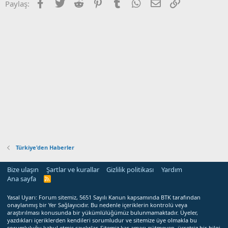
Facebook
Twitter
Reddit
Pinterest
Tumblr
WhatsApp
E-posta
Link
Paylaş:
Türkiye'den Haberler
Bize ulaşın
Şartlar ve kurallar
Gizlilik politikası
Yardım
Ana sayfa
R
S
S
Yasal Uyarı: Forum sitemiz, 5651 Sayılı Kanun kapsamında BTK tarafından
onaylanmış bir Yer Sağlayıcıdır. Bu nedenle içeriklerin kontrolü veya
araştırılması konusunda bir yükümlülüğümüz bulunmamaktadır. Üyeler,
yazdıkları içeriklerden kendileri sorumludur ve sitemize üye olmakla bu
sorumluluğu kabul etmiş sayılırlar. Sitemiz kar amacı gütmeyen, ücretsiz bir bilgi