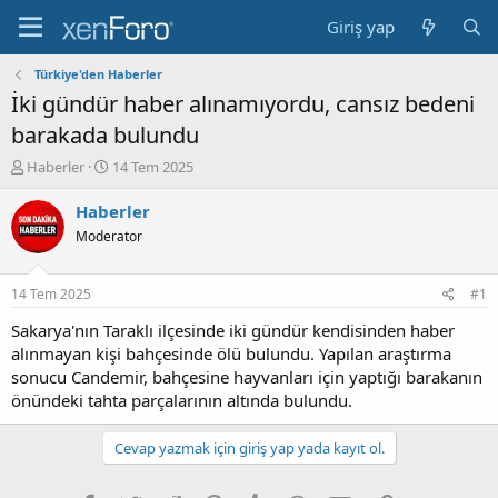
Giriş yap
Türkiye'den Haberler
İki gündür haber alınamıyordu, cansız bedeni
barakada bulundu
K
B
Haberler
14 Tem 2025
o
a
n
ş
Haberler
b
l
Moderator
u
a
y
n
u
g
14 Tem 2025
#1
b
ı
a
ç
Sakarya'nın Taraklı ilçesinde iki gündür kendisinden haber
ş
t
alınmayan kişi bahçesinde ölü bulundu. Yapılan araştırma
l
a
sonucu Candemir, bahçesine hayvanları için yaptığı barakanın
a
r
önündeki tahta parçalarının altında bulundu.
t
i
a
h
n
i
Cevap yazmak için giriş yap yada kayıt ol.