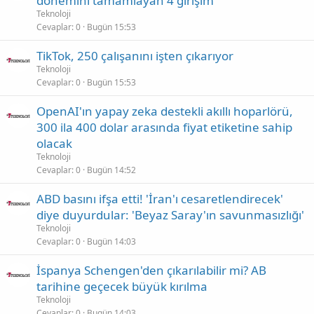
dönemini tamamlayan 4 girişim
Teknoloji
Cevaplar
0
Bugün 15:53
TikTok, 250 çalışanını işten çıkarıyor
Teknoloji
Cevaplar
0
Bugün 15:53
OpenAI'ın yapay zeka destekli akıllı hoparlörü,
300 ila 400 dolar arasında fiyat etiketine sahip
olacak
Teknoloji
Cevaplar
0
Bugün 14:52
ABD basını ifşa etti! 'İran'ı cesaretlendirecek'
diye duyurdular: 'Beyaz Saray'ın savunmasızlığı'
Teknoloji
Cevaplar
0
Bugün 14:03
İspanya Schengen'den çıkarılabilir mi? AB
tarihine geçecek büyük kırılma
Teknoloji
Cevaplar
0
Bugün 14:03