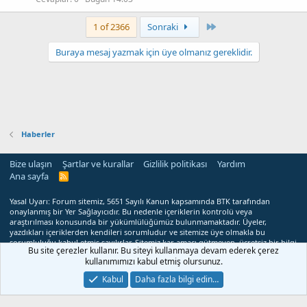
Son
1 of 2366
Sonraki
Buraya mesaj yazmak için üye olmanız gereklidir.
Haberler
Bize ulaşın
Şartlar ve kurallar
Gizlilik politikası
Yardım
Ana sayfa
R
S
S
Yasal Uyarı: Forum sitemiz, 5651 Sayılı Kanun kapsamında BTK tarafından
onaylanmış bir Yer Sağlayıcıdır. Bu nedenle içeriklerin kontrolü veya
araştırılması konusunda bir yükümlülüğümüz bulunmamaktadır. Üyeler,
yazdıkları içeriklerden kendileri sorumludur ve sitemize üye olmakla bu
sorumluluğu kabul etmiş sayılırlar. Sitemiz kar amacı gütmeyen, ücretsiz bir bilgi
Bu site çerezler kullanır. Bu siteyi kullanmaya devam ederek çerez
paylaşım merkezidir. Mevzuata veya hukuka aykırı olduğunu düşündüğünüz
kullanımımızı kabul etmiş olursunuz.
içerikler hakkında
cpanelusta@hotmail.com
adresi üzerinden bize
ulaşabilirsiniz. Yasal süre içerisinde ilgili içerikler sitemizden kaldırılacaktır.
Kabul
Daha fazla bilgi edin…
®
Forum Oce
2024 - 2025