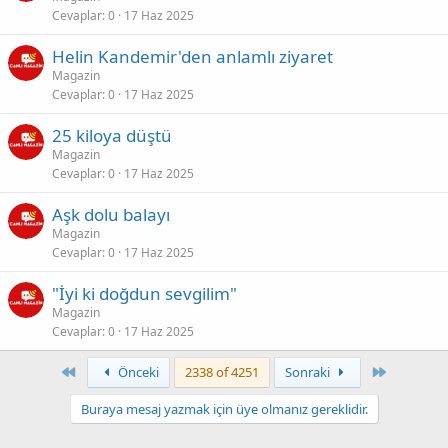
Cevaplar
0
17 Haz 2025
Helin Kandemir'den anlamlı ziyaret
Magazin
Cevaplar
0
17 Haz 2025
25 kiloya düştü
Magazin
Cevaplar
0
17 Haz 2025
Aşk dolu balayı
Magazin
Cevaplar
0
17 Haz 2025
"İyi ki doğdun sevgilim"
Magazin
Cevaplar
0
17 Haz 2025
First
Son
Önceki
2338 of 4251
Sonraki
Buraya mesaj yazmak için üye olmanız gereklidir.