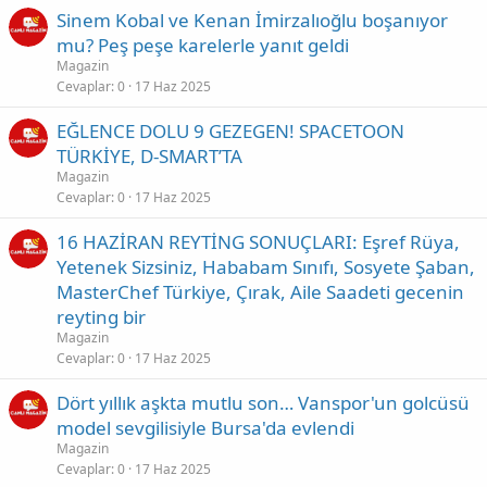
Sinem Kobal ve Kenan İmirzalıoğlu boşanıyor
mu? Peş peşe karelerle yanıt geldi
Magazin
Cevaplar
0
17 Haz 2025
EĞLENCE DOLU 9 GEZEGEN! SPACETOON
TÜRKİYE, D-SMART’TA
Magazin
Cevaplar
0
17 Haz 2025
16 HAZİRAN REYTİNG SONUÇLARI: Eşref Rüya,
Yetenek Sizsiniz, Hababam Sınıfı, Sosyete Şaban,
MasterChef Türkiye, Çırak, Aile Saadeti gecenin
reyting bir
Magazin
Cevaplar
0
17 Haz 2025
Dört yıllık aşkta mutlu son… Vanspor'un golcüsü
model sevgilisiyle Bursa'da evlendi
Magazin
Cevaplar
0
17 Haz 2025