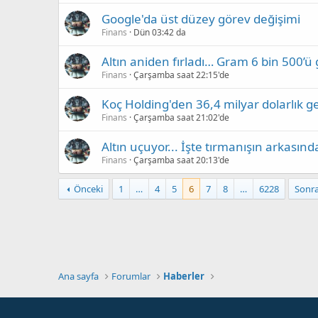
Google'da üst düzey görev değişimi
Finans
Dün 03:42 da
Altın aniden fırladı… Gram 6 bin 500’ü
Finans
Çarşamba saat 22:15'de
Koç Holding'den 36,4 milyar dolarlık ge
Finans
Çarşamba saat 21:02'de
Altın uçuyor... İşte tırmanışın arkasınd
Finans
Çarşamba saat 20:13'de
Önceki
1
…
4
5
6
7
8
…
6228
Sonra
Ana sayfa
Forumlar
Haberler