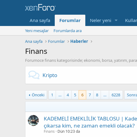
Ana sayfa
Forumlar
Neler yeni
Kullan
Yeni mesajlar
Forumlarda ara
Ana sayfa
Forumlar
Haberler
Finans
Forumoce finans kategorisinde; ekonomi, borsa, yatırım, para pi
Kripto
Önceki
1
…
4
5
6
7
8
…
6228
Sonra
KADEMELİ EMEKLİLİK TABLOSU | Kademel
çıkarsa kim, ne zaman emekli olacak?
Finans
Dün 10:23 da