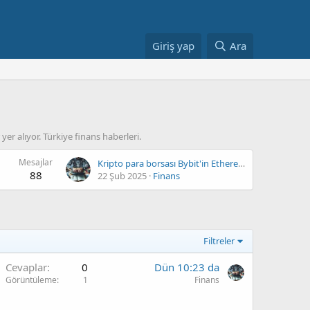
Giriş yap
Ara
er alıyor. Türkiye finans haberleri.
Mesajlar
Kripto para borsası Bybit'in Ethereum cüzdanı hacklendi
88
22 Şub 2025
Finans
Filtreler
Cevaplar
0
Dün 10:23 da
Görüntüleme
1
Finans