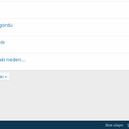
 gördü
lir
aki neden...
ki
Bize ulaşın
Ş