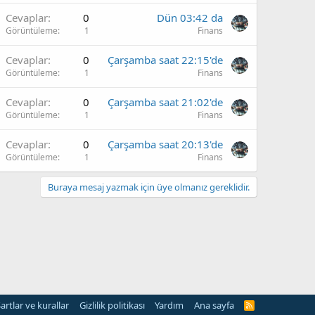
Cevaplar
0
Dün 03:42 da
Görüntüleme
1
Finans
Cevaplar
0
Çarşamba saat 22:15'de
Görüntüleme
1
Finans
Cevaplar
0
Çarşamba saat 21:02'de
Görüntüleme
1
Finans
Cevaplar
0
Çarşamba saat 20:13'de
Görüntüleme
1
Finans
Buraya mesaj yazmak için üye olmanız gereklidir.
artlar ve kurallar
Gizlilik politikası
Yardım
Ana sayfa
R
S