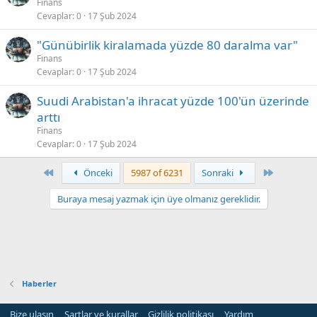
Finans
Cevaplar
0
17 Şub 2024
"Günübirlik kiralamada yüzde 80 daralma var"
Finans
Cevaplar
0
17 Şub 2024
Suudi Arabistan'a ihracat yüzde 100'ün üzerinde
arttı
Finans
Cevaplar
0
17 Şub 2024
First
Son
Önceki
5987 of 6231
Sonraki
Buraya mesaj yazmak için üye olmanız gereklidir.
Haberler
Bize ulaşın
Şartlar ve kurallar
Gizlilik politikası
Yardım